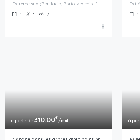
Extrême sud (Bonifacio, Porto-Vecchio...), Porto-Vecchio
1
1
2
1
€
310.00
/nuit
Cabane dans les arbres avec bains privatifs dans un domaine avec piscine et bain à remous