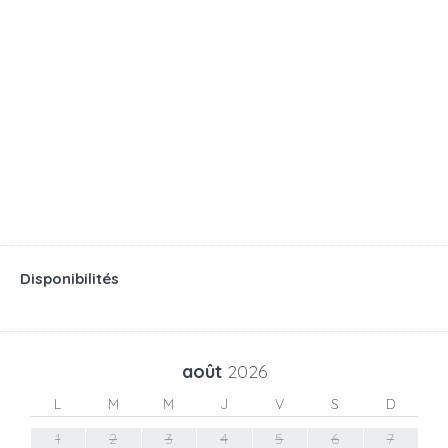
Disponibilités
août
2026
L
M
M
J
V
S
D
1
2
3
4
5
6
7