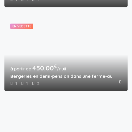
EN VEDETTE
€
450.00
/nuit
Bergeries en demi-pension dans une ferme-auberge ave
1
1
2