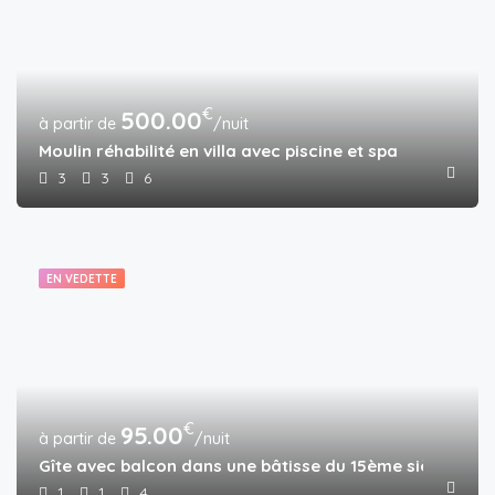
€
500.00
/nuit
Moulin réhabilité en villa avec piscine et spa
3
3
6
EN VEDETTE
€
95.00
/nuit
Gîte avec balcon dans une bâtisse du 15ème siècle ave
1
1
4