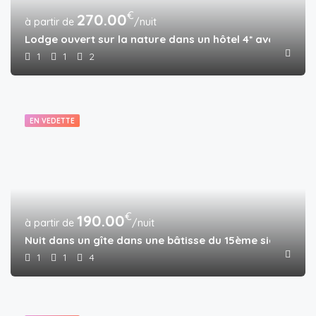
€
270.00
/nuit
Lodge ouvert sur la nature dans un hôtel 4* avec piscin
1
1
2
EN VEDETTE
€
190.00
/nuit
Nuit dans un gîte dans une bâtisse du 15ème siècle ave
1
1
4