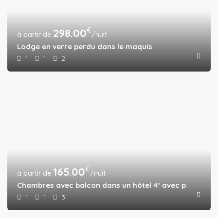
€
298.00
/nuit
Lodge en verre perdu dans le maquis
1
1
2
€
165.00
/nuit
Chambres avec balcon dans un hôtel 4* avec piscine et
1
1
3