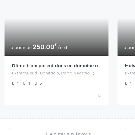
€
250.00
/nuit
Dôme transparent dans un domaine avec accès piscine en saison
Extrême sud (Bonifacio, Porto-Vecchio...), Porto-Vecchio
1
1
3
1
Ajouter aux favoris