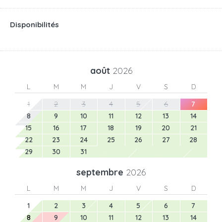
Disponibilités
août
2026
L
M
M
J
V
S
D
1
2
3
4
5
6
7
8
9
10
11
12
13
14
15
16
17
18
19
20
21
22
23
24
25
26
27
28
29
30
31
septembre
2026
L
M
M
J
V
S
D
1
2
3
4
5
6
7
8
9
10
11
12
13
14