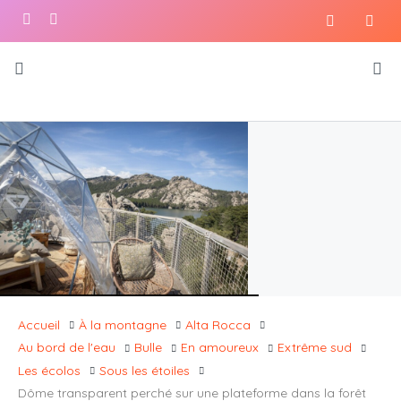
Accueil
À la montagne
Alta Rocca
Au bord de l'eau
Bulle
En amoureux
Extrême sud
Les écolos
Sous les étoiles
Dôme transparent perché sur une plateforme dans la forêt