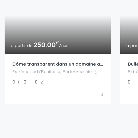
€
250.00
/nuit
Dôme transparent dans un domaine avec accès piscine en saison
Extrême sud (Bonifacio, Porto-Vecchio...), Porto-Vecchio
1
1
2
1