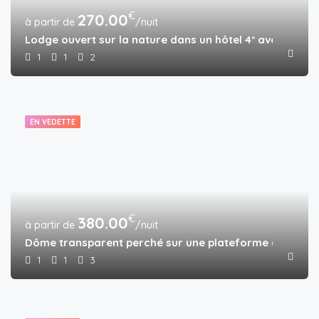
€
270.00
/nuit
Lodge ouvert sur la nature dans un hôtel 4* avec piscin
1
1
2
EN VEDETTE
€
380.00
/nuit
Dôme transparent perché sur une plateforme dans la f
1
1
3