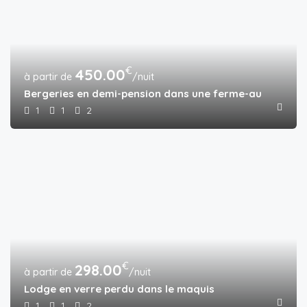
€
450.00
/nuit
Bergeries en demi-pension dans une ferme-auberge ave
1
1
2
€
298.00
/nuit
Lodge en verre perdu dans le maquis
1
1
2