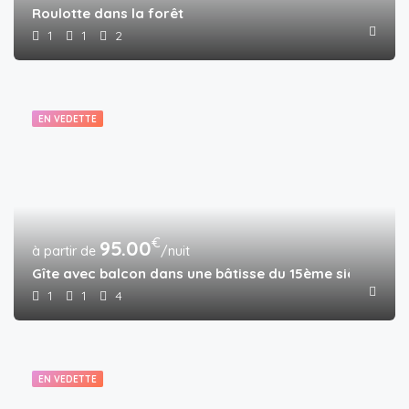
Roulotte dans la forêt
1
1
2
EN VEDETTE
€
95.00
/nuit
Gîte avec balcon dans une bâtisse du 15ème siècle ave
1
1
4
EN VEDETTE