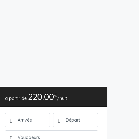
220.00
€
/nuit