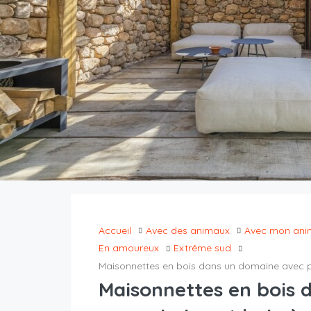
Accueil
Avec des animaux
Avec mon ani
En amoureux
Extrême sud
Maisonnettes en bois dans un domaine avec p
Maisonnettes en bois 