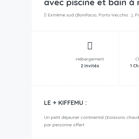
avec piscine et bain à
Extrême sud (Bonifacio, Porto-Vecchio...), 
Hébergement
C
2 Invités
1 Ch
LE + KIFFEMU :
Un petit déjeuner continental (boissons chaudes,
par personne offert