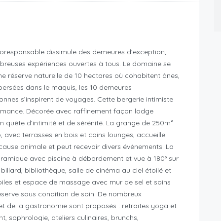
écoresponsable dissimule des demeures d’exception,
breuses expériences ouvertes à tous. Le domaine se
ne réserve naturelle de 10 hectares où cohabitent ânes,
spersées dans le maquis, les 10 demeures
nnes s’inspirent de voyages. Cette bergerie intimiste
 romance. Décorée avec raffinement façon lodge
en quête d’intimité et de sérénité. La grange de 250m²
 avec terrasses en bois et coins lounges, accueille
 cause animale et peut recevoir divers événements. La
oramique avec piscine à débordement et vue à 180° sur
billard, bibliothèque, salle de cinéma au ciel étoilé et
iles et espace de massage avec mur de sel et soins
éserve sous condition de soin. De nombreux
et de la gastronomie sont proposés : retraites yoga et
, sophrologie, ateliers culinaires, brunchs,