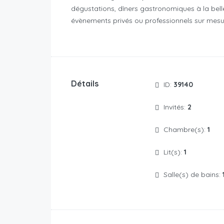
dégustations, dîners gastronomiques à la belle
évènements privés ou professionnels sur mes
Détails
ID:
39140
Invités:
2
Chambre(s):
1
Lit(s):
1
Salle(s) de bains: