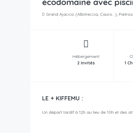
écodomaine avec pisci
Grand Ajaccio (Albitreccia, Cauro...), Pietros
Hébergement
C
2 Invités
1 Ch
LE + KIFFEMU :
Un départ tardif à 12h au lieu de 10h et des a