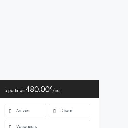
480.00
€
/nuit