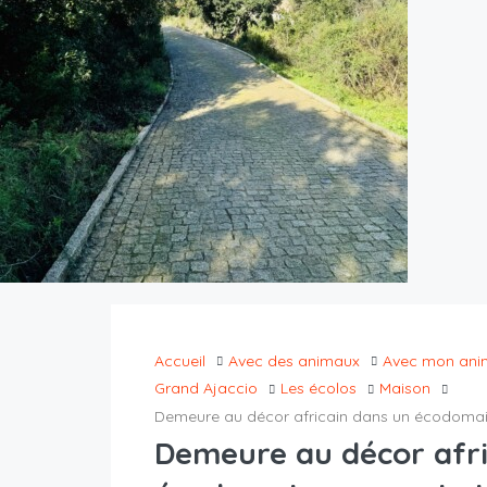
Accueil
Avec des animaux
Avec mon ani
Grand Ajaccio
Les écolos
Maison
Demeure au décor africain dans un écodomain
Demeure au décor afri