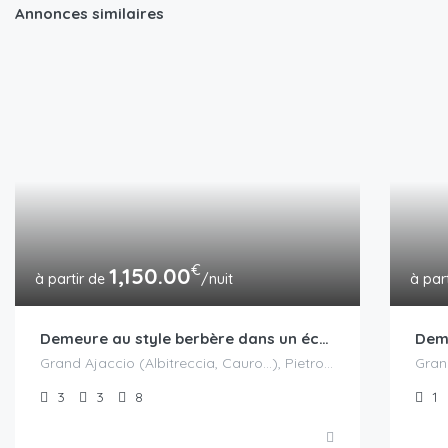
Annonces similaires
€
1,150.00
/nuit
Demeure au style berbère dans un écodomaine avec piscine et spa
Grand Ajaccio (Albitreccia, Cauro...), Pietrosella
3
3
8
1