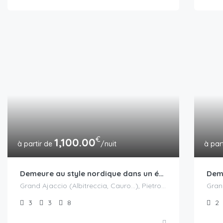
€
1,100.00
/nuit
Demeure au style nordique dans un écodomaine avec piscine et spa
Grand Ajaccio (Albitreccia, Cauro...), Pietrosella
3
3
8
2