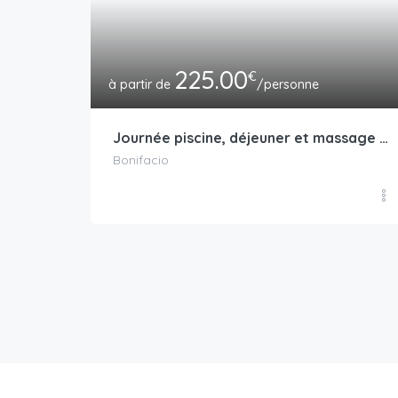
225.00
€
/personne
Journée piscine, déjeuner et massage dans un hôtel 4*
Bonifacio