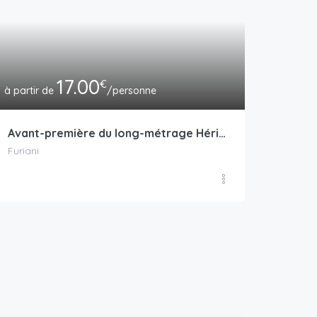
17.00
€
/personne
Avant-première du long-métrage Héritage avec affiche dédicacée et photo avec l’équipe
Furiani