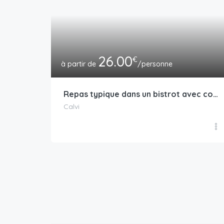
26.00
€
/personne
Repas typique dans un bistrot avec concerts
Calvi