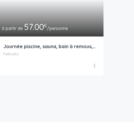
57.00
€
/personne
Journée piscine, sauna, bain à remous, hammam et cocktail dans un hôtel 4*
Feliceto