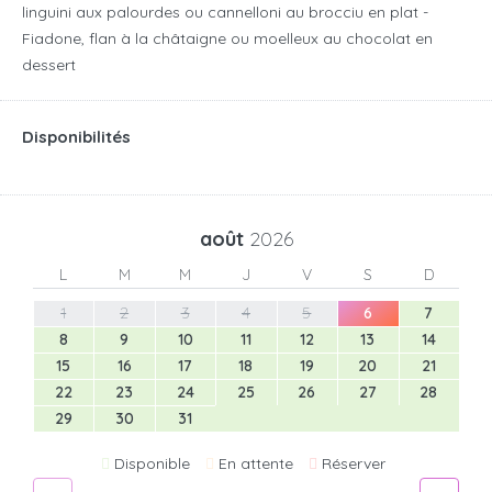
linguini aux palourdes ou cannelloni au brocciu en plat -
Fiadone, flan à la châtaigne ou moelleux au chocolat en
dessert
Disponibilités
août
2026
L
M
M
J
V
S
D
1
2
3
4
5
6
7
8
9
10
11
12
13
14
15
16
17
18
19
20
21
22
23
24
25
26
27
28
29
30
31
Disponible
En attente
Réserver