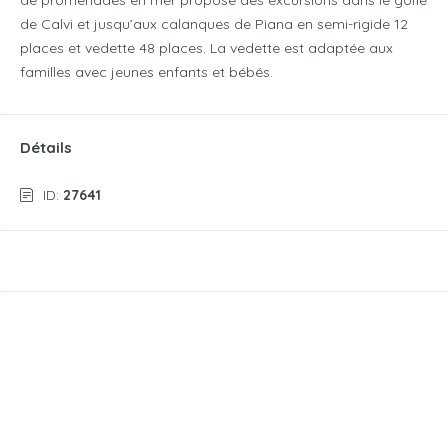
de promenades en mer propose des excursions dans le golfe
de Calvi et jusqu’aux calanques de Piana en semi-rigide 12
places et vedette 48 places. La vedette est adaptée aux
familles avec jeunes enfants et bébés.
Détails
ID:
27641