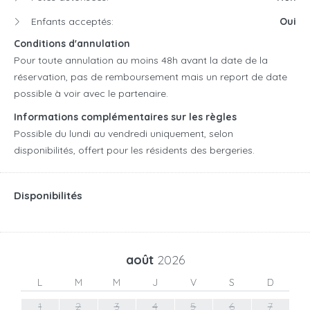
Enfants acceptés:
Oui
Conditions d'annulation
Pour toute annulation au moins 48h avant la date de la
réservation, pas de remboursement mais un report de date
possible à voir avec le partenaire.
Informations complémentaires sur les règles
Possible du lundi au vendredi uniquement, selon
disponibilités, offert pour les résidents des bergeries.
Disponibilités
août
2026
L
M
M
J
V
S
D
1
2
3
4
5
6
7