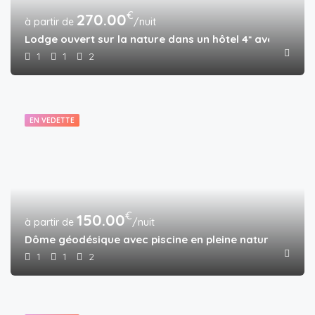
€
270.00
/nuit
Lodge ouvert sur la nature dans un hôtel 4* avec piscin
1
1
2
EN VEDETTE
€
150.00
/nuit
Dôme géodésique avec piscine en pleine nature
1
1
2