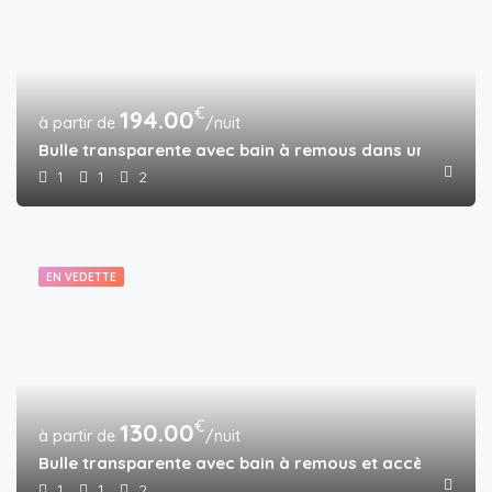
€
194.00
/nuit
Bulle transparente avec bain à remous dans une forêt 
1
1
2
EN VEDETTE
€
130.00
/nuit
Bulle transparente avec bain à remous et accès piscin
1
1
2