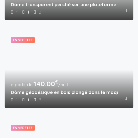
Dôme transparent perché sur une plateforme dans la f
1
1
3
EN VEDETTE
€
140.00
/nuit
Dôme géodésique en bois plongé dans le maquis
1
1
3
EN VEDETTE