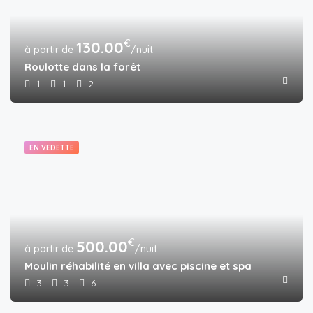
€
130.00
/nuit
Roulotte dans la forêt
1
1
2
EN VEDETTE
€
500.00
/nuit
Moulin réhabilité en villa avec piscine et spa
3
3
6