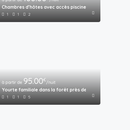
Chambres d’hôtes avec accès piscine et options demi-pe
1
1
2
95.00
€
/nuit
Yourte familiale dans la forêt près de la rivière
1
1
5