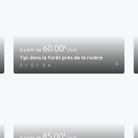
60.00
€
/nuit
me siècle avec bain à remous
Tipi dans la forêt près de la rivière
1
1
4
85.00
€
/nuit