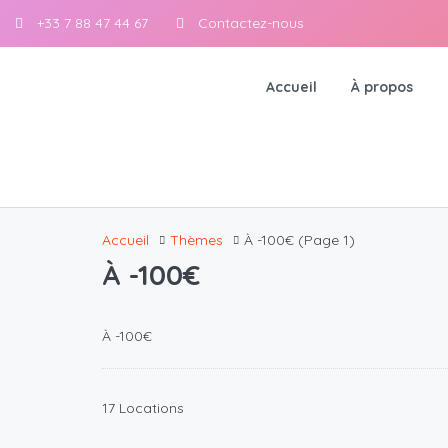
+33 7 88 47 44 67
Contactez-nous
Accueil
À propos
Accueil
Thèmes
À -100€
(Page 1)
À -100€
À -100€
17 Locations