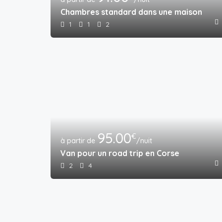
Chambres standard dans une maison d’Amér
1
1
2
95.00
€
/nuit
Van pour un road trip en Corse
2
4