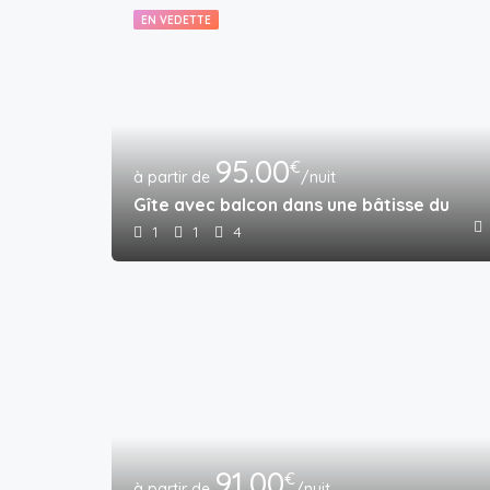
EN VEDETTE
95.00
€
/nuit
Gîte avec balcon dans une bâtisse du 15è
1
1
4
91.00
€
/nuit