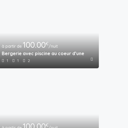
100.00
€
/nuit
Bergerie avec piscine au coeur d’une exploitation agric
1
1
2
100.00
€
/nuit