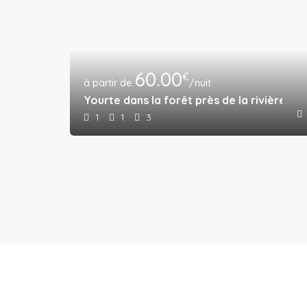
60.00
€
/nuit
Yourte dans la forêt près de la rivière
1
1
3