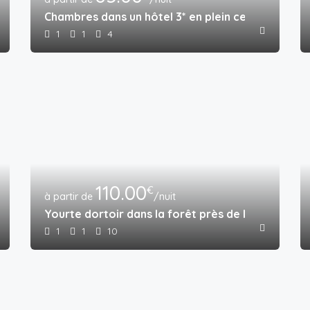
icain du 19ème siècle reconvertie en hôtel 3*
Chambres dans un hôtel 3* en plein centre-ville
1
1
4
110.00
€
/nuit
Yourte dortoir dans la forêt près de la rivière
1
1
10