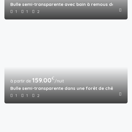
Bulle semi-transparente avec bain à remous dans une f
1
1
2
€
159.00
/nuit
Bulle semi-transparente dans une forêt de chênes-lièg
1
1
2