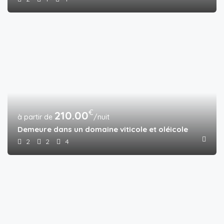
€
210.00
/nuit
Demeure dans un domaine viticole et oléicole
2
2
4