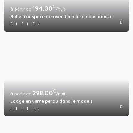
€
194.00
/nuit
Bulle transparente avec bain à remous dans une forêt 
1
1
2
€
298.00
/nuit
Lodge en verre perdu dans le maquis
1
1
2