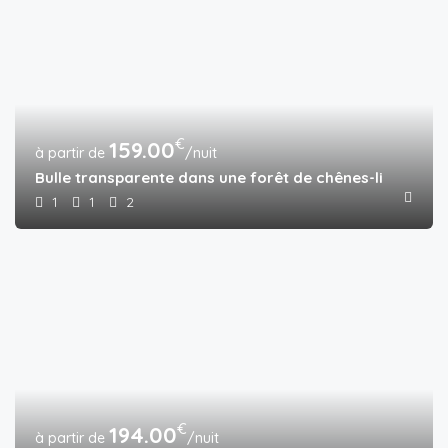
€
159.00
/nuit
Bulle transparente dans une forêt de chênes-lièges
1
1
2
€
194.00
/nuit