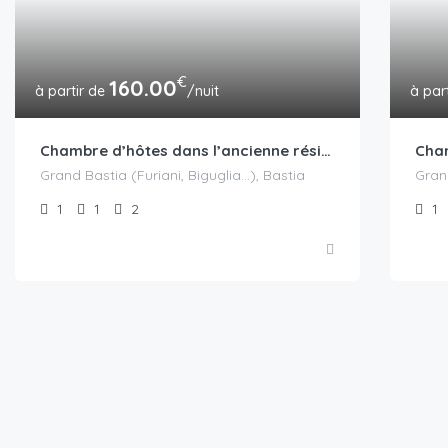
€
160.00
/nuit
Chambre d’hôtes dans l’ancienne résidence du vice-roi de Corse
Grand Bastia (Furiani, Biguglia...), Bastia
Grand
1
1
2
1