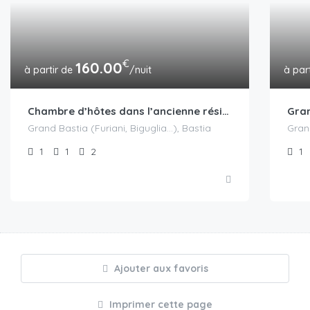
€
160.00
/nuit
Chambre d’hôtes dans l’ancienne résidence du vice-roi de Corse
Gran
Grand Bastia (Furiani, Biguglia...), Bastia
Grand
1
1
2
1
Ajouter aux favoris
Imprimer cette page