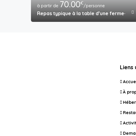
70.00
€
/personne
Repas typique à la table d’une ferme-au
Liens 
Accue
À pro
Hébe
Resta
Activi
Deman