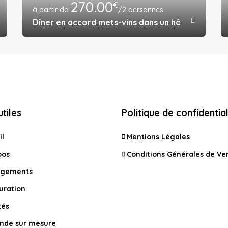
270.00
€
/2 personnes
berge
Dîner en accord mets-vins dans un hôtel 4*
utiles
Politique de confidential
il
Mentions Légales
pos
Conditions Générales de Ve
rgements
uration
tés
de sur mesure