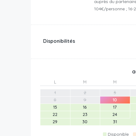
auprès du partenaire.
104€/personne ; 16-
Disponibilités
a
L
M
M
1
2
3
8
9
10
15
16
17
22
23
24
29
30
31
Disponible