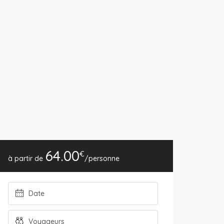
64.00
€
/personne