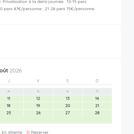
 Privatisation à la demi-journée : 10-15 pers
20 pers 87€/personne ; 21-28 pers 75€/personne
oût
2026
J
V
S
D
4
5
6
7
11
12
13
14
18
19
20
21
25
26
27
28
En attente
Réserver