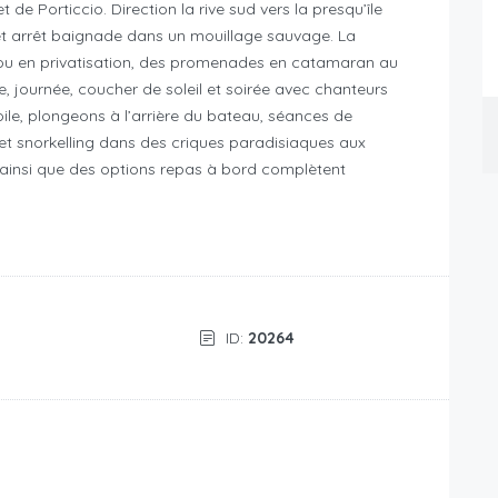
 de Porticcio. Direction la rive sud vers la presqu’île
es et arrêt baignade dans un mouillage sauvage. La
 ou en privatisation, des promenades en catamaran au
e, journée, coucher de soleil et soirée avec chanteurs
voile, plongeons à l’arrière du bateau, séances de
et snorkelling dans des criques paradisiaques aux
c ainsi que des options repas à bord complètent
ID:
20264