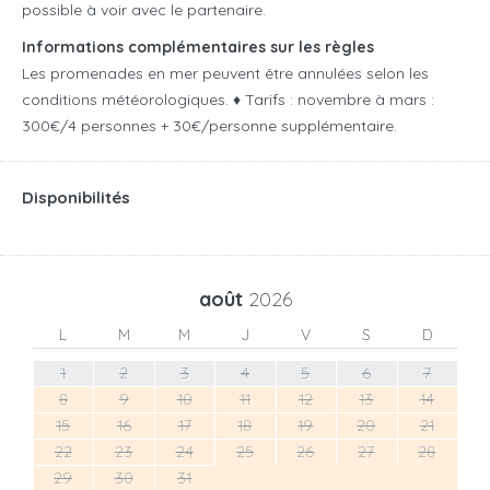
possible à voir avec le partenaire.
Informations complémentaires sur les règles
Les promenades en mer peuvent être annulées selon les
conditions météorologiques. ♦ Tarifs : novembre à mars :
300€/4 personnes + 30€/personne supplémentaire.
Disponibilités
août
2026
L
M
M
J
V
S
D
1
2
3
4
5
6
7
8
9
10
11
12
13
14
15
16
17
18
19
20
21
22
23
24
25
26
27
28
29
30
31