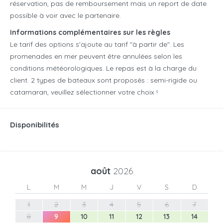
réservation, pas de remboursement mais un report de date
possible à voir avec le partenaire.
Informations complémentaires sur les règles
Le tarif des options s'ajoute au tarif "à partir de". Les
promenades en mer peuvent être annulées selon les
conditions météorologiques. Le repas est à la charge du
client. 2 types de bateaux sont proposés : semi-rigide ou
catamaran, veuillez sélectionner votre choix !
Disponibilités
août
2026
L
M
M
J
V
S
D
1
2
3
4
5
6
7
8
9
10
11
12
13
14