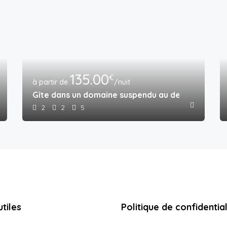
135.00
€
/nuit
Gîte dans un domaine suspendu au dessus de la 
2
2
5
utiles
Politique de confidential