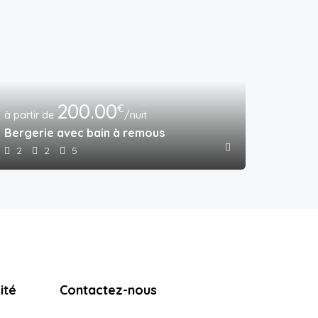
200.00
€
/nuit
mer
Bergerie avec bain à remous
2
2
5
ité
Contactez-nous