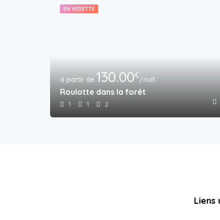
EN VEDETTE
130.00
€
/nuit
Roulotte dans la forêt
1
1
2
Liens 