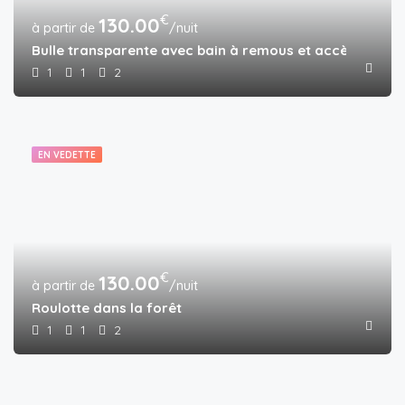
€
130.00
/nuit
Bulle transparente avec bain à remous et accès piscin
1
1
2
EN VEDETTE
€
130.00
/nuit
Roulotte dans la forêt
1
1
2