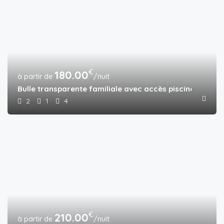
€
180.00
/nuit
Bulle transparente familiale avec accès piscine
2
1
4
€
210.00
/nuit