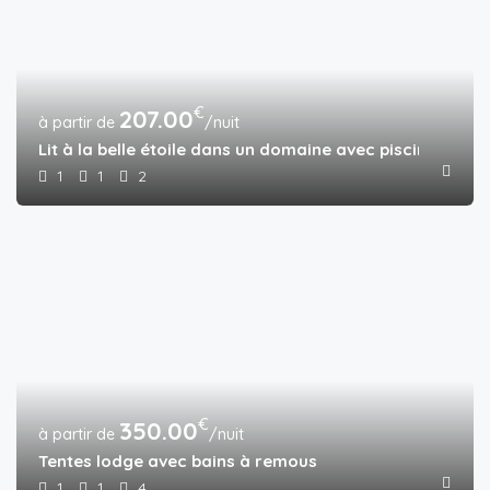
€
207.00
/nuit
Lit à la belle étoile dans un domaine avec piscine et ba
1
1
2
€
350.00
/nuit
Tentes lodge avec bains à remous
1
1
4