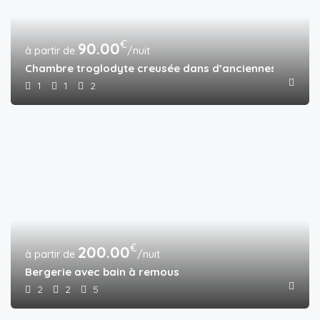
€
90.00
/nuit
Chambre troglodyte creusée dans d’anciennes caves
1
1
2
€
200.00
/nuit
Bergerie avec bain à remous
2
2
5