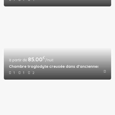
€
85.00
/nuit
Chambre troglodyte creusée dans d’anciennes caves
1
1
2